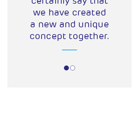
certainly say that
coll
we have created
Toge
a new and unique
built 
concept together.
tramp
in
GOj
de
ins
pro
super
pro