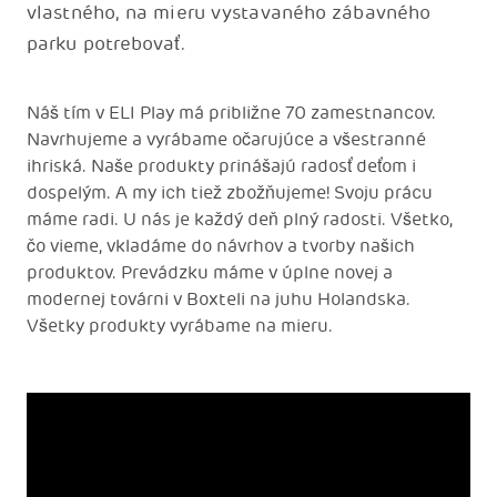
vlastného, na mieru vystavaného zábavného
parku potrebovať.
Náš tím v ELI Play má približne 70 zamestnancov.
Navrhujeme a vyrábame očarujúce a všestranné
ihriská. Naše produkty prinášajú radosť deťom i
dospelým. A my ich tiež zbožňujeme! Svoju prácu
máme radi. U nás je každý deň plný radosti. Všetko,
čo vieme, vkladáme do návrhov a tvorby našich
produktov. Prevádzku máme v úplne novej a
modernej továrni v Boxteli na juhu Holandska.
Všetky produkty vyrábame na mieru.