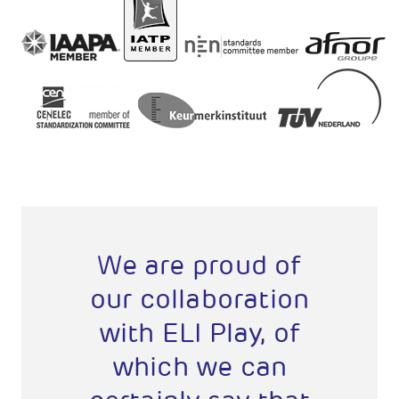
We are proud of
ELI 
our collaboration
partn
with ELI Play, of
inno
which we can