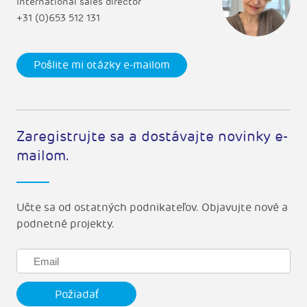
International sales director
+31 (0)653 512 131
Pošlite mi otázky e-mailom
Zaregistrujte sa a dostávajte novinky e-
mailom.
Učte sa od ostatných podnikateľov. Objavujte nové a
podnetné projekty.