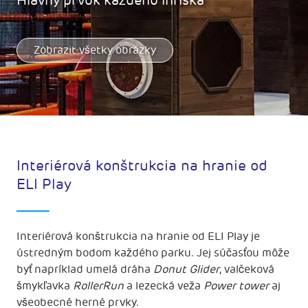
Hlavný prvok každého ihriska
Zobrazit všetky obrázky
Interiérová konštrukcia na hranie od
ELI Play
Interiérová konštrukcia na hranie od ELI Play je
ústredným bodom každého parku. Jej súčasťou môže
byť napríklad umelá dráha
Donut Glider
, valčeková
šmykľavka
RollerRun
a lezecká veža
Power tower
aj
všeobecné herné prvky.