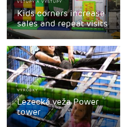
VSTUPY A VÝSTUPY
Kids corners increase
sales and repeat visits
VÝROBKY
Lezecká veža Power
tower