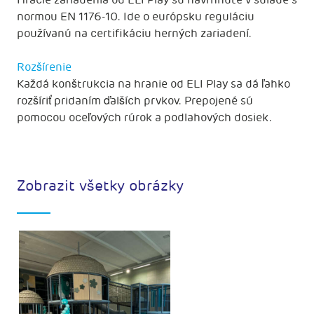
Hracie zariadenia od ELI Play sú navrhnuté v súlade s
normou EN 1176-10. Ide o európsku reguláciu
používanú na certifikáciu herných zariadení.
Rozšírenie
Každá konštrukcia na hranie od ELI Play sa dá ľahko
rozšíriť pridaním ďalších prvkov. Prepojené sú
pomocou oceľových rúrok a podlahových dosiek.
Zobrazit všetky obrázky