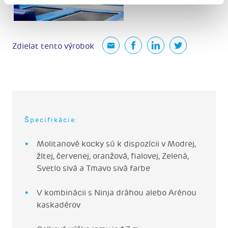
Zdielat tento výrobok
Špecifikácie:
Molitanové kocky sú k dispozícii v Modrej,
žltej, červenej, oranžová, fialovej, Zelená,
Svetlo sivá a Tmavo sivá farbe
V kombinácii s Ninja dráhou alebo Arénou
kaskadérov