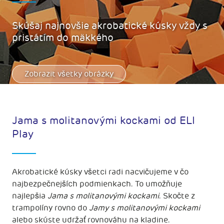
Skúšaj najnovšie akrobatické kúsky vždy s
pristátím do mäkkého
Zobrazit všetky obrázky
Jama s molitanovými kockami od ELI
Play
Akrobatické kúsky všetci radi nacvičujeme v čo
najbezpečnejších podmienkach. To umožňuje
najlepšia
Jama s molitanovými kockami
. Skočte z
trampolíny rovno do
Jamy s molitanovými kockami
alebo skúste udržať rovnováhu na kladine.