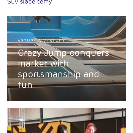
Súvisiace témy
VSTUPY A VÝSTUPY
Crazy Jump conquers
market with
sportsmanship and
fun