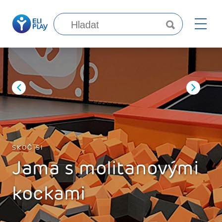
SKOČ SI
Jama s molitanovými
kockami