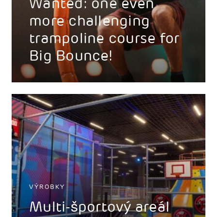
Wanted: one even
more challenging
trampoline course for
Big Bounce!
VÝROBKY
Multi-športový areál