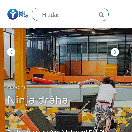
SKOČ SI
Ninja dráha