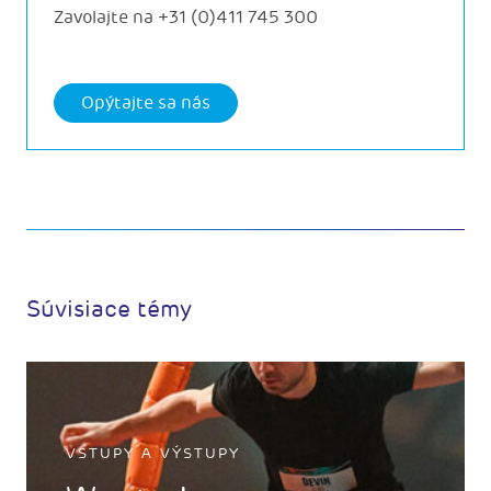
Zavolajte na
+31 (0)411 745 300
Opýtajte sa nás
Súvisiace témy
VSTUPY A VÝSTUPY