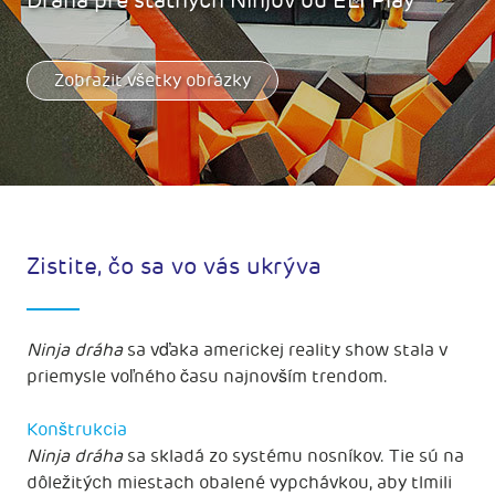
Dráha pre statných Ninjov od ELI Play
Zobrazit všetky obrázky
Zistite, čo sa vo vás ukrýva
Ninja dráha
sa vďaka americkej reality show stala v
priemysle voľného času najnovším trendom.
Konštrukcia
Ninja dráha
sa skladá zo systému nosníkov. Tie sú na
dôležitých miestach obalené vypchávkou, aby tlmili