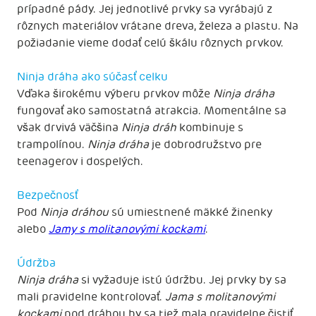
prípadné pády. Jej jednotlivé prvky sa vyrábajú z
rôznych materiálov vrátane dreva, železa a plastu. Na
požiadanie vieme dodať celú škálu rôznych prvkov.
Ninja dráha ako súčasť celku
Vďaka širokému výberu prvkov môže
Ninja dráha
fungovať ako samostatná atrakcia. Momentálne sa
však drvivá väčšina
Ninja dráh
kombinuje s
trampolínou.
Ninja dráha
je dobrodružstvo pre
teenagerov i dospelých.
Bezpečnosť
Pod
Ninja dráhou
sú umiestnené mäkké žinenky
alebo
Jamy s molitanovými kockami
.
Údržba
Ninja dráha
si vyžaduje istú údržbu. Jej prvky by sa
mali pravidelne kontrolovať.
Jama s molitanovými
kockami
pod dráhou by sa tiež mala pravidelne čistiť.